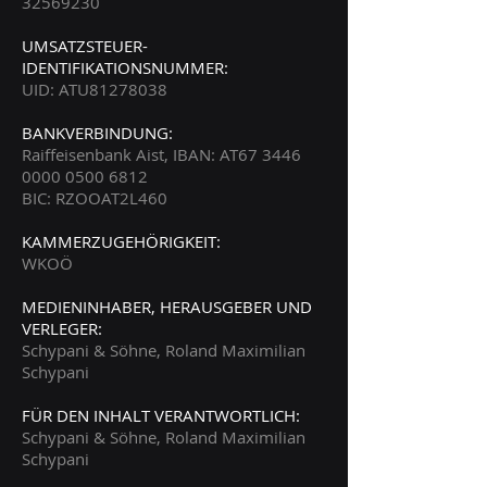
32569230
UMSATZSTEUER-
IDENTIFIKATIONSNUMMER:
UID: ATU81278038
BANKVERBINDUNG:
Raiffeisenbank Aist, IBAN: AT67 3446
0000 0500 6812
BIC: RZOOAT2L460
KAMMERZUGEHÖRIGKEIT:
WKOÖ
MEDIENINHABER, HERAUSGEBER UND
VERLEGER:
Schypani & Söhne, Roland Maximilian
Schypani
FÜR DEN INHALT VERANTWORTLICH:
Schypani & Söhne, Roland Maximilian
Schypani