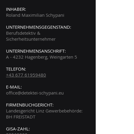
INHABER:
Roland Maximilian Schypani
UNTERNEHMENSGEGENSTAND:
Berufsdetektiv &
Sicherheitsunternehmer
UNTERNEHMENSANSCHRIFT:
A - 4232 Hagenberg, Weingarten 5
TELEFON:
+43 677 61959480
E-MAIL:
office@detektei-schypani.eu
FIRMENBUCHGERICHT:
Landesgericht Linz Gewerbebehörde:
BH FREISTADT
GISA-ZAHL: